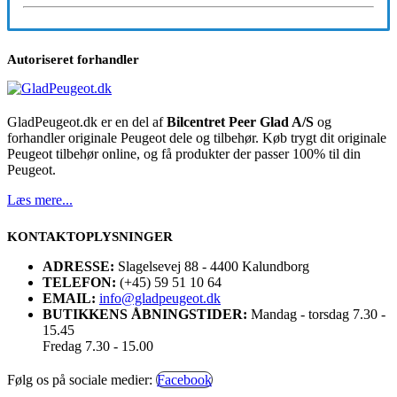
Autoriseret forhandler
GladPeugeot.dk er en del af
Bilcentret Peer Glad A/S
og
forhandler originale Peugeot dele og tilbehør. Køb trygt dit originale
Peugeot tilbehør online, og få produkter der passer 100% til din
Peugeot.
Læs mere...
KONTAKTOPLYSNINGER
ADRESSE:
Slagelsevej 88 - 4400 Kalundborg
TELEFON:
(+45) 59 51 10 64
EMAIL:
info@gladpeugeot.dk
BUTIKKENS ÅBNINGSTIDER:
Mandag - torsdag 7.30 -
15.45
Fredag 7.30 - 15.00
Følg os på sociale medier:
Facebook