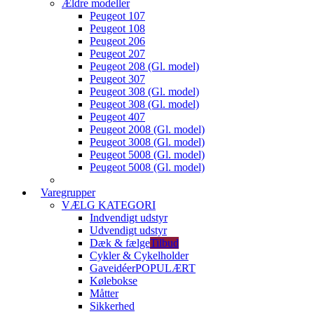
Ældre modeller
Peugeot 107
Peugeot 108
Peugeot 206
Peugeot 207
Peugeot 208 (Gl. model)
Peugeot 307
Peugeot 308 (Gl. model)
Peugeot 308 (Gl. model)
Peugeot 407
Peugeot 2008 (Gl. model)
Peugeot 3008 (Gl. model)
Peugeot 5008 (Gl. model)
Peugeot 5008 (Gl. model)
Varegrupper
VÆLG KATEGORI
Indvendigt udstyr
Udvendigt udstyr
Dæk & fælge
Tilbud
Cykler & Cykelholder
Gaveidéer
POPULÆRT
Kølebokse
Måtter
Sikkerhed