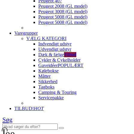
Peugeot 407
Peugeot 2008 (Gl. model)
Peugeot 3008 (Gl. model)
Peugeot 5008 (Gl. model)
Peugeot 5008 (Gl. model)
Varegrupper
VÆLG KATEGORI
Indvendigt udstyr
Udvendigt udstyr
Dæk & fælge
Tilbud
Cykler & Cykelholder
Gaveidéer
POPULÆRT
Kølebokse
Måtter
Sikkerhed
Tagboks
Camping & Touring
Servicepakke
TILBUD!
HOT
Søg