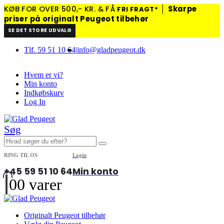
KØB FOR OVER 500,- KR. & FÅ
│
Skarpe
FRI FRAGT*
priser på originalt Peugeot tilbehør
SE DET STORE UDVALG
Tlf. 59 51 10 64
|
info@gladpeugeot.dk
Hvem er vi?
Min konto
Indkøbskurv
Log In
Søg
RING TIL OS
Login
+45 59 51 10 64
Min konto
0
0 varer
Originalt Peugeot tilbehør