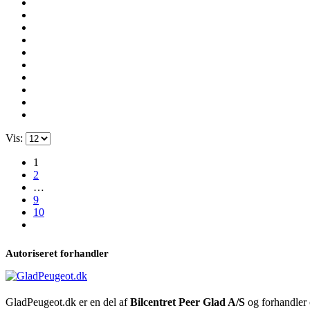
Vis:
1
2
…
9
10
Autoriseret forhandler
GladPeugeot.dk er en del af
Bilcentret Peer Glad A/S
og forhandler o