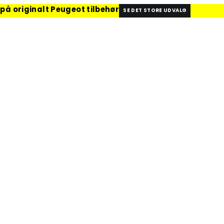
 på originalt Peugeot tilbehør
SE DET STORE UDVALG