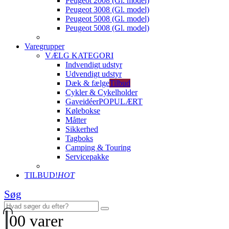
Peugeot 2008 (Gl. model)
Peugeot 3008 (Gl. model)
Peugeot 5008 (Gl. model)
Peugeot 5008 (Gl. model)
Varegrupper
VÆLG KATEGORI
Indvendigt udstyr
Udvendigt udstyr
Dæk & fælge
Tilbud
Cykler & Cykelholder
Gaveidéer
POPULÆRT
Kølebokse
Måtter
Sikkerhed
Tagboks
Camping & Touring
Servicepakke
TILBUD!
HOT
Søg
0
0 varer