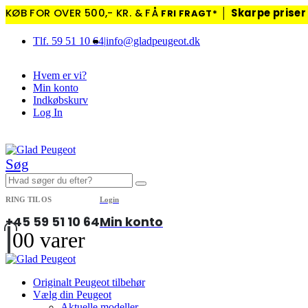
KØB FOR OVER 500,- KR. & FÅ
│
Skarpe priser
FRI FRAGT*
Tlf. 59 51 10 64
|
info@gladpeugeot.dk
Hvem er vi?
Min konto
Indkøbskurv
Log In
|
Søg
RING TIL OS
Login
+45 59 51 10 64
Min konto
0
0 varer
Originalt Peugeot tilbehør
Vælg din Peugeot
Aktuelle modeller