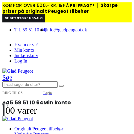
KØB FOR OVER 500,- KR. & FÅ
│
Skarpe
FRI FRAGT*
priser på originalt Peugeot tilbehør
SE DET STORE UDVALG
Tlf. 59 51 10 64
|
info@gladpeugeot.dk
Hvem er vi?
Min konto
Indkøbskurv
Log In
Søg
RING TIL OS
Login
+45 59 51 10 64
Min konto
0
0 varer
Originalt Peugeot tilbehør