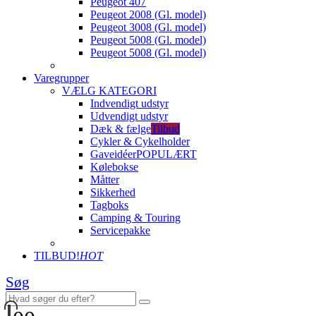
Peugeot 407
Peugeot 2008 (Gl. model)
Peugeot 3008 (Gl. model)
Peugeot 5008 (Gl. model)
Peugeot 5008 (Gl. model)
Varegrupper
VÆLG KATEGORI
Indvendigt udstyr
Udvendigt udstyr
Dæk & fælge
Tilbud
Cykler & Cykelholder
Gaveidéer
POPULÆRT
Kølebokse
Måtter
Sikkerhed
Tagboks
Camping & Touring
Servicepakke
TILBUD!
HOT
Søg