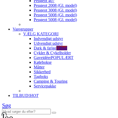
Peugeot 407
Peugeot 2008 (Gl. model)
Peugeot 3008 (Gl. model)
Peugeot 5008 (Gl. model)
Peugeot 5008 (Gl. model)
Varegrupper
VÆLG KATEGORI
Indvendigt udstyr
Udvendigt udstyr
Dæk & fælge
Tilbud
Cykler & Cykelholder
Gaveidéer
POPULÆRT
Kølebokse
Måtter
Sikkerhed
Tagboks
Camping & Touring
Servicepakke
TILBUD!
HOT
Søg