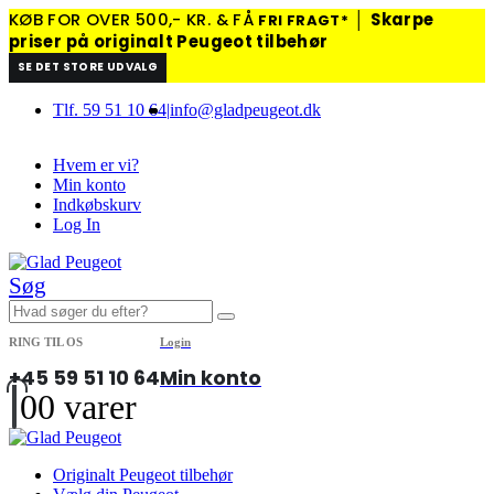
KØB FOR OVER 500,- KR. & FÅ
│
Skarpe
FRI FRAGT*
priser på originalt Peugeot tilbehør
SE DET STORE UDVALG
Tlf. 59 51 10 64
|
info@gladpeugeot.dk
Hvem er vi?
Min konto
Indkøbskurv
Log In
Søg
RING TIL OS
Login
+45 59 51 10 64
Min konto
0
0 varer
Originalt Peugeot tilbehør