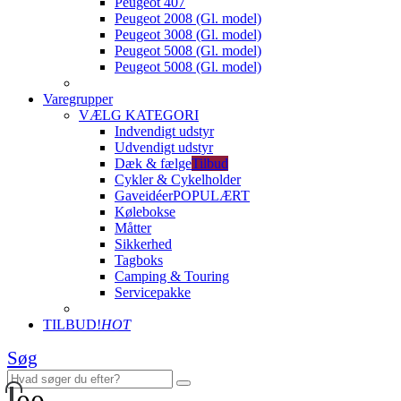
Peugeot 407
Peugeot 2008 (Gl. model)
Peugeot 3008 (Gl. model)
Peugeot 5008 (Gl. model)
Peugeot 5008 (Gl. model)
Varegrupper
VÆLG KATEGORI
Indvendigt udstyr
Udvendigt udstyr
Dæk & fælge
Tilbud
Cykler & Cykelholder
Gaveidéer
POPULÆRT
Kølebokse
Måtter
Sikkerhed
Tagboks
Camping & Touring
Servicepakke
TILBUD!
HOT
Søg