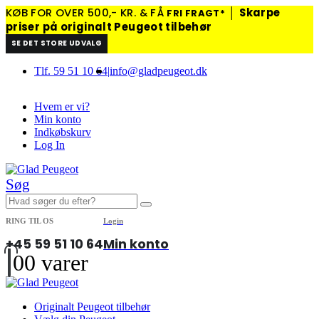
KØB FOR OVER 500,- KR. & FÅ
│
Skarpe
FRI FRAGT*
priser på originalt Peugeot tilbehør
SE DET STORE UDVALG
Tlf. 59 51 10 64
|
info@gladpeugeot.dk
Hvem er vi?
Min konto
Indkøbskurv
Log In
Søg
RING TIL OS
Login
+45 59 51 10 64
Min konto
0
0 varer
Originalt Peugeot tilbehør