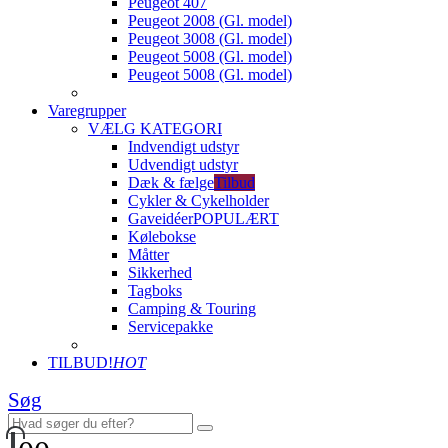
Peugeot 407
Peugeot 2008 (Gl. model)
Peugeot 3008 (Gl. model)
Peugeot 5008 (Gl. model)
Peugeot 5008 (Gl. model)
Varegrupper
VÆLG KATEGORI
Indvendigt udstyr
Udvendigt udstyr
Dæk & fælge
Tilbud
Cykler & Cykelholder
Gaveidéer
POPULÆRT
Kølebokse
Måtter
Sikkerhed
Tagboks
Camping & Touring
Servicepakke
TILBUD!
HOT
Søg