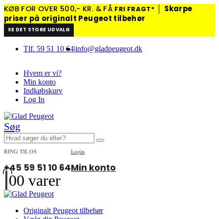
KØB FOR OVER 500,- KR. & FÅ
│
Skarpe
FRI FRAGT*
priser på originalt Peugeot tilbehør
SE DET STORE UDVALG
Tlf. 59 51 10 64
|
info@gladpeugeot.dk
Hvem er vi?
Min konto
Indkøbskurv
Log In
Søg
RING TIL OS
Login
+45 59 51 10 64
Min konto
0
0 varer
Originalt Peugeot tilbehør