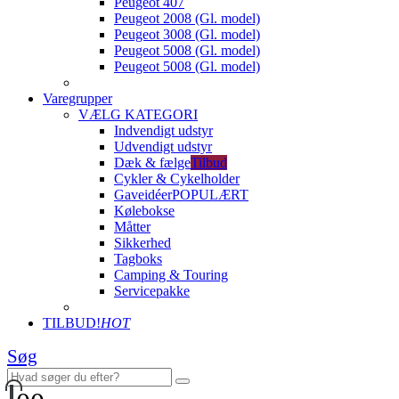
Peugeot 407
Peugeot 2008 (Gl. model)
Peugeot 3008 (Gl. model)
Peugeot 5008 (Gl. model)
Peugeot 5008 (Gl. model)
Varegrupper
VÆLG KATEGORI
Indvendigt udstyr
Udvendigt udstyr
Dæk & fælge
Tilbud
Cykler & Cykelholder
Gaveidéer
POPULÆRT
Kølebokse
Måtter
Sikkerhed
Tagboks
Camping & Touring
Servicepakke
TILBUD!
HOT
Søg