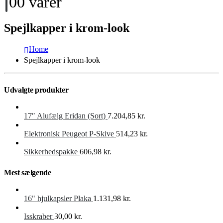
0
0 varer
Spejlkapper i krom-look
Home
Spejlkapper i krom-look
Udvalgte produkter
17″ Alufælg Eridan (Sort)
7.204,85
kr.
Elektronisk Peugeot P-Skive
514,23
kr.
Sikkerhedspakke
606,98
kr.
Mest sælgende
16" hjulkapsler Plaka
1.131,98
kr.
Isskraber
30,00
kr.