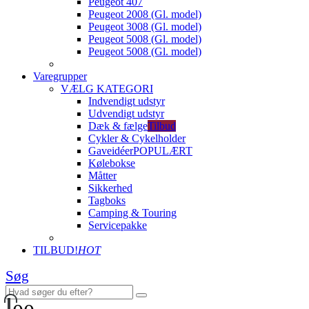
Peugeot 407
Peugeot 2008 (Gl. model)
Peugeot 3008 (Gl. model)
Peugeot 5008 (Gl. model)
Peugeot 5008 (Gl. model)
Varegrupper
VÆLG KATEGORI
Indvendigt udstyr
Udvendigt udstyr
Dæk & fælge
Tilbud
Cykler & Cykelholder
Gaveidéer
POPULÆRT
Kølebokse
Måtter
Sikkerhed
Tagboks
Camping & Touring
Servicepakke
TILBUD!
HOT
Søg