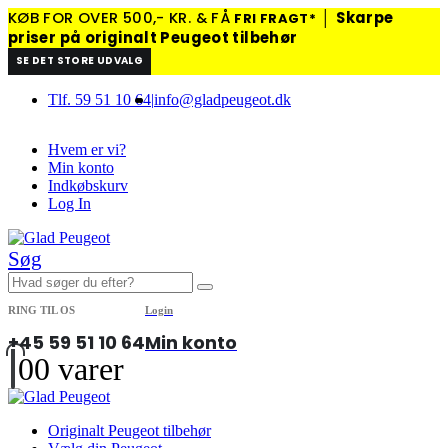
KØB FOR OVER 500,- KR. & FÅ
│
Skarpe
FRI FRAGT*
priser på originalt Peugeot tilbehør
SE DET STORE UDVALG
Tlf. 59 51 10 64
|
info@gladpeugeot.dk
Hvem er vi?
Min konto
Indkøbskurv
Log In
Søg
RING TIL OS
Login
+45 59 51 10 64
Min konto
0
0 varer
Originalt Peugeot tilbehør