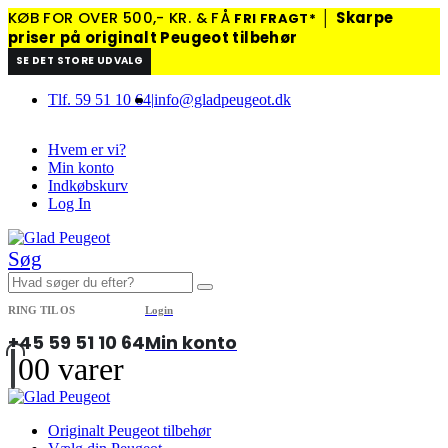
KØB FOR OVER 500,- KR. & FÅ
│
Skarpe
FRI FRAGT*
priser på originalt Peugeot tilbehør
SE DET STORE UDVALG
Tlf. 59 51 10 64
|
info@gladpeugeot.dk
Hvem er vi?
Min konto
Indkøbskurv
Log In
Søg
RING TIL OS
Login
+45 59 51 10 64
Min konto
0
0 varer
Originalt Peugeot tilbehør