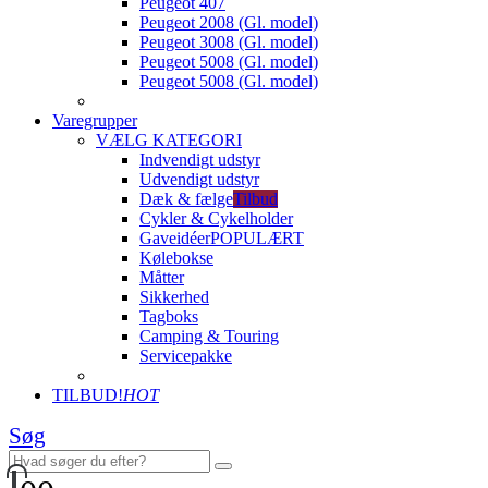
Peugeot 407
Peugeot 2008 (Gl. model)
Peugeot 3008 (Gl. model)
Peugeot 5008 (Gl. model)
Peugeot 5008 (Gl. model)
Varegrupper
VÆLG KATEGORI
Indvendigt udstyr
Udvendigt udstyr
Dæk & fælge
Tilbud
Cykler & Cykelholder
Gaveidéer
POPULÆRT
Kølebokse
Måtter
Sikkerhed
Tagboks
Camping & Touring
Servicepakke
TILBUD!
HOT
Søg