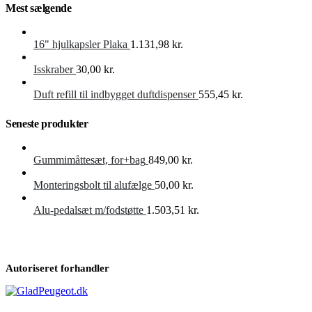
Mest sælgende
16" hjulkapsler Plaka
1.131,98
kr.
Isskraber
30,00
kr.
Duft refill til indbygget duftdispenser
555,45
kr.
Seneste produkter
Gummimåttesæt, for+bag
849,00
kr.
Monteringsbolt til alufælge
50,00
kr.
Alu-pedalsæt m/fodstøtte
1.503,51
kr.
Autoriseret forhandler