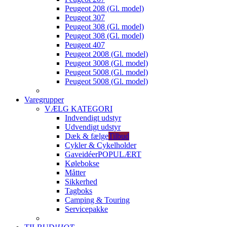
Peugeot 208 (Gl. model)
Peugeot 307
Peugeot 308 (Gl. model)
Peugeot 308 (Gl. model)
Peugeot 407
Peugeot 2008 (Gl. model)
Peugeot 3008 (Gl. model)
Peugeot 5008 (Gl. model)
Peugeot 5008 (Gl. model)
Varegrupper
VÆLG KATEGORI
Indvendigt udstyr
Udvendigt udstyr
Dæk & fælge
Tilbud
Cykler & Cykelholder
Gaveidéer
POPULÆRT
Kølebokse
Måtter
Sikkerhed
Tagboks
Camping & Touring
Servicepakke