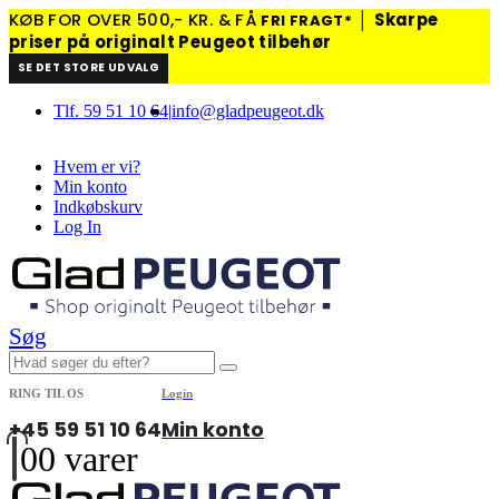
KØB FOR OVER 500,- KR. & FÅ
│
Skarpe
FRI FRAGT*
priser på originalt Peugeot tilbehør
SE DET STORE UDVALG
Tlf. 59 51 10 64
|
info@gladpeugeot.dk
Hvem er vi?
Min konto
Indkøbskurv
Log In
Søg
RING TIL OS
Login
+45 59 51 10 64
Min konto
0
0 varer