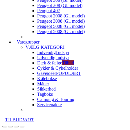
Peugeot 308 (Gl. model)
Peugeot 308 (Gl. model)
Peugeot 407
Peugeot 2008 (Gl. model)
Peugeot 3008 (Gl. model)
Peugeot 5008 (Gl. model)
Peugeot 5008 (Gl. model)
Varegrupper
VÆLG KATEGORI
Indvendigt udstyr
Udvendigt udstyr
Dæk & fælge
Tilbud
Cykler & Cykelholder
Gaveidéer
POPULÆRT
Kølebokse
Måtter
Sikkerhed
Tagboks
Camping & Touring
Servicepakke
TILBUD!
HOT