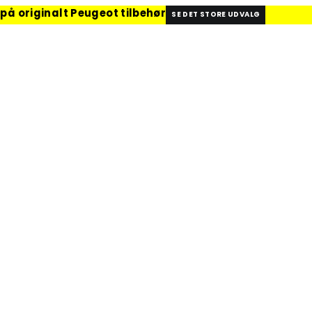
 på originalt Peugeot tilbehør
SE DET STORE UDVALG