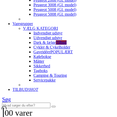
Peugeot 2008 (Gl. model)
Peugeot 3008 (Gl. model)
Peugeot 5008 (Gl. model)
Peugeot 5008 (Gl. model)
Varegrupper
VÆLG KATEGORI
Indvendigt udstyr
Udvendigt udstyr
Dæk & fælge
Tilbud
Cykler & Cykelholder
Gaveidéer
POPULÆRT
Kølebokse
Måtter
Sikkerhed
Tagboks
Camping & Touring
Servicepakke
TILBUD!
HOT
Søg
0
0 varer