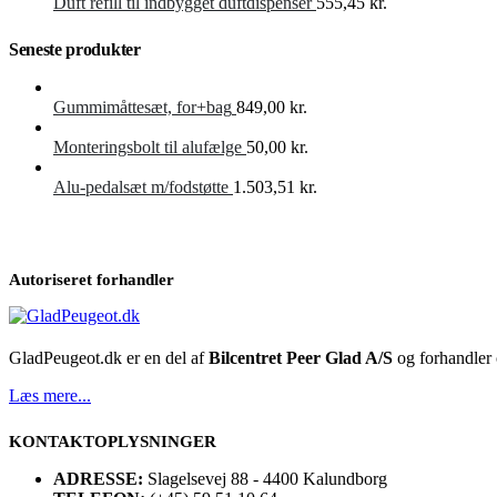
Duft refill til indbygget duftdispenser
555,45
kr.
Seneste produkter
Gummimåttesæt, for+bag
849,00
kr.
Monteringsbolt til alufælge
50,00
kr.
Alu-pedalsæt m/fodstøtte
1.503,51
kr.
Autoriseret forhandler
GladPeugeot.dk er en del af
Bilcentret Peer Glad A/S
og forhandler o
Læs mere...
KONTAKTOPLYSNINGER
ADRESSE:
Slagelsevej 88 - 4400 Kalundborg