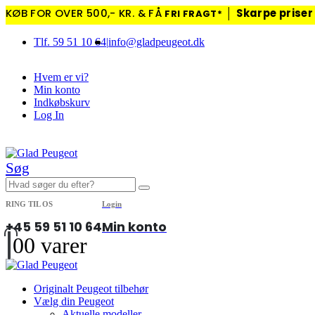
KØB FOR OVER 500,- KR. & FÅ
│
Skarpe priser
FRI FRAGT*
Tlf. 59 51 10 64
|
info@gladpeugeot.dk
Hvem er vi?
Min konto
Indkøbskurv
Log In
|
Søg
RING TIL OS
Login
+45 59 51 10 64
Min konto
0
0 varer
Originalt Peugeot tilbehør
Vælg din Peugeot
Aktuelle modeller