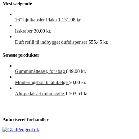
Mest sælgende
16" hjulkapsler Plaka
1.131,98
kr.
Isskraber
30,00
kr.
Duft refill til indbygget duftdispenser
555,45
kr.
Seneste produkter
Gummimåttesæt, for+bag
849,00
kr.
Monteringsbolt til alufælge
50,00
kr.
Alu-pedalsæt m/fodstøtte
1.503,51
kr.
Autoriseret forhandler