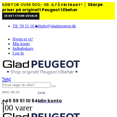
KØB FOR OVER 500,- KR. & FÅ
│
Skarpe
FRI FRAGT*
priser på originalt Peugeot tilbehør
SE DET STORE UDVALG
Tlf. 59 51 10 64
|
info@gladpeugeot.dk
Hvem er vi?
Min konto
Indkøbskurv
Log In
Søg
RING TIL OS
Login
+45 59 51 10 64
Min konto
0
0 varer