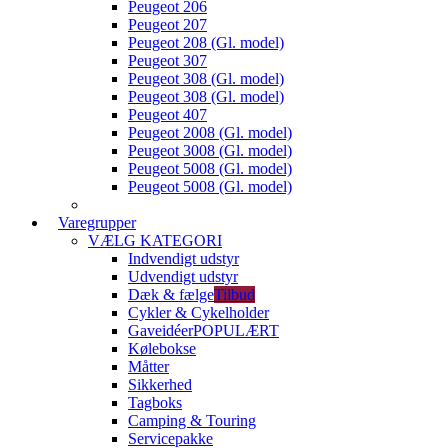
Peugeot 206
Peugeot 207
Peugeot 208 (Gl. model)
Peugeot 307
Peugeot 308 (Gl. model)
Peugeot 308 (Gl. model)
Peugeot 407
Peugeot 2008 (Gl. model)
Peugeot 3008 (Gl. model)
Peugeot 5008 (Gl. model)
Peugeot 5008 (Gl. model)
Varegrupper
VÆLG KATEGORI
Indvendigt udstyr
Udvendigt udstyr
Dæk & fælge
Tilbud
Cykler & Cykelholder
Gaveidéer
POPULÆRT
Kølebokse
Måtter
Sikkerhed
Tagboks
Camping & Touring
Servicepakke