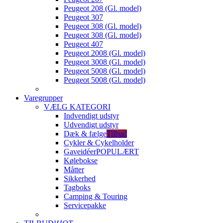
Peugeot 208 (Gl. model)
Peugeot 307
Peugeot 308 (Gl. model)
Peugeot 308 (Gl. model)
Peugeot 407
Peugeot 2008 (Gl. model)
Peugeot 3008 (Gl. model)
Peugeot 5008 (Gl. model)
Peugeot 5008 (Gl. model)
Varegrupper
VÆLG KATEGORI
Indvendigt udstyr
Udvendigt udstyr
Dæk & fælge
Tilbud
Cykler & Cykelholder
Gaveidéer
POPULÆRT
Kølebokse
Måtter
Sikkerhed
Tagboks
Camping & Touring
Servicepakke