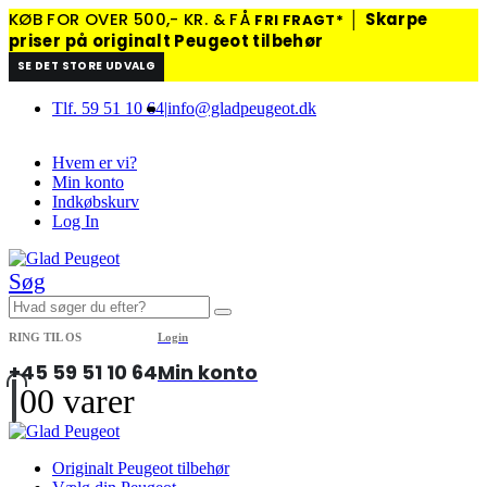
KØB FOR OVER 500,- KR. & FÅ
│
Skarpe
FRI FRAGT*
priser på originalt Peugeot tilbehør
SE DET STORE UDVALG
Tlf. 59 51 10 64
|
info@gladpeugeot.dk
Hvem er vi?
Min konto
Indkøbskurv
Log In
Søg
RING TIL OS
Login
+45 59 51 10 64
Min konto
0
0 varer
Originalt Peugeot tilbehør