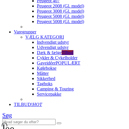
Peugeot 407
Peugeot 2008 (Gl. model)
Peugeot 3008 (Gl. model)
Peugeot 5008 (Gl. model)
Peugeot 5008 (Gl. model)
Varegrupper
VÆLG KATEGORI
Indvendigt udstyr
Udvendigt udstyr
Dæk & fælge
Tilbud
Cykler & Cykelholder
Gaveidéer
POPULÆRT
Kølebokse
Måtter
Sikkerhed
Tagboks
Camping & Touring
Servicepakke
TILBUD!
HOT
Søg