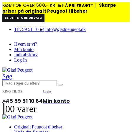
KØB FOR OVER 500,- KR. & FÅ
│
Skarpe
FRI FRAGT*
priser på originalt Peugeot tilbehør
SE DET STORE UDVALG
Tlf. 59 51 10 64
|
info@gladpeugeot.dk
Hvem er vi?
Min konto
Indkøbskurv
Log In
Søg
RING TIL OS
Login
+45 59 51 10 64
Min konto
0
0 varer
Originalt Peugeot tilbehør