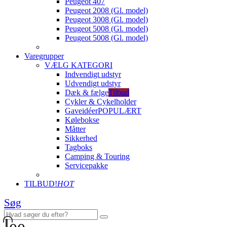
Peugeot 407
Peugeot 2008 (Gl. model)
Peugeot 3008 (Gl. model)
Peugeot 5008 (Gl. model)
Peugeot 5008 (Gl. model)
Varegrupper
VÆLG KATEGORI
Indvendigt udstyr
Udvendigt udstyr
Dæk & fælge
Tilbud
Cykler & Cykelholder
Gaveidéer
POPULÆRT
Kølebokse
Måtter
Sikkerhed
Tagboks
Camping & Touring
Servicepakke
TILBUD!
HOT
Søg