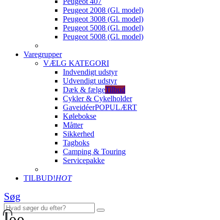
Peugeot 407
Peugeot 2008 (Gl. model)
Peugeot 3008 (Gl. model)
Peugeot 5008 (Gl. model)
Peugeot 5008 (Gl. model)
Varegrupper
VÆLG KATEGORI
Indvendigt udstyr
Udvendigt udstyr
Dæk & fælge
Tilbud
Cykler & Cykelholder
Gaveidéer
POPULÆRT
Kølebokse
Måtter
Sikkerhed
Tagboks
Camping & Touring
Servicepakke
TILBUD!
HOT
Søg