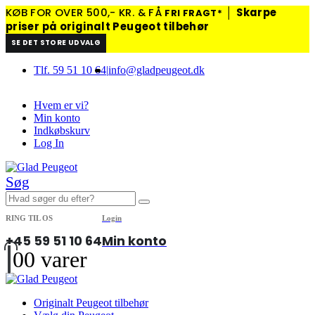
KØB FOR OVER 500,- KR. & FÅ
│
Skarpe
FRI FRAGT*
priser på originalt Peugeot tilbehør
SE DET STORE UDVALG
Tlf. 59 51 10 64
|
info@gladpeugeot.dk
Hvem er vi?
Min konto
Indkøbskurv
Log In
Søg
RING TIL OS
Login
+45 59 51 10 64
Min konto
0
0 varer
Originalt Peugeot tilbehør