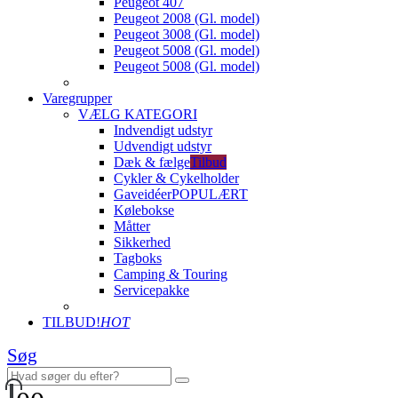
Peugeot 407
Peugeot 2008 (Gl. model)
Peugeot 3008 (Gl. model)
Peugeot 5008 (Gl. model)
Peugeot 5008 (Gl. model)
Varegrupper
VÆLG KATEGORI
Indvendigt udstyr
Udvendigt udstyr
Dæk & fælge
Tilbud
Cykler & Cykelholder
Gaveidéer
POPULÆRT
Kølebokse
Måtter
Sikkerhed
Tagboks
Camping & Touring
Servicepakke
TILBUD!
HOT
Søg