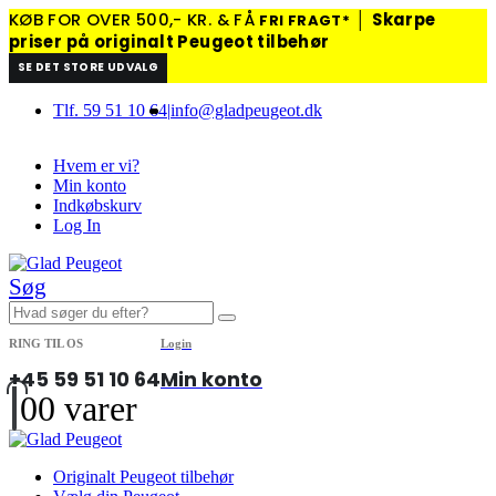
KØB FOR OVER 500,- KR. & FÅ
│
Skarpe
FRI FRAGT*
priser på originalt Peugeot tilbehør
SE DET STORE UDVALG
Tlf. 59 51 10 64
|
info@gladpeugeot.dk
Hvem er vi?
Min konto
Indkøbskurv
Log In
Søg
RING TIL OS
Login
+45 59 51 10 64
Min konto
0
0 varer
Originalt Peugeot tilbehør