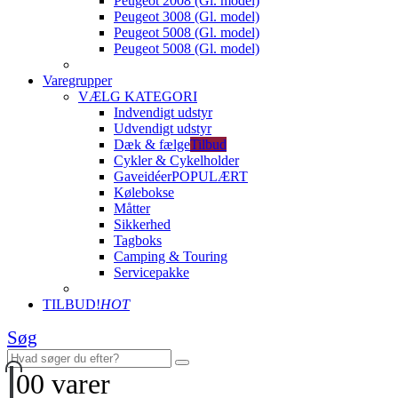
Peugeot 2008 (Gl. model)
Peugeot 3008 (Gl. model)
Peugeot 5008 (Gl. model)
Peugeot 5008 (Gl. model)
Varegrupper
VÆLG KATEGORI
Indvendigt udstyr
Udvendigt udstyr
Dæk & fælge
Tilbud
Cykler & Cykelholder
Gaveidéer
POPULÆRT
Kølebokse
Måtter
Sikkerhed
Tagboks
Camping & Touring
Servicepakke
TILBUD!
HOT
Søg
0
0 varer