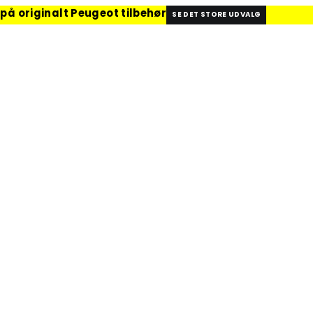
 på originalt Peugeot tilbehør
SE DET STORE UDVALG