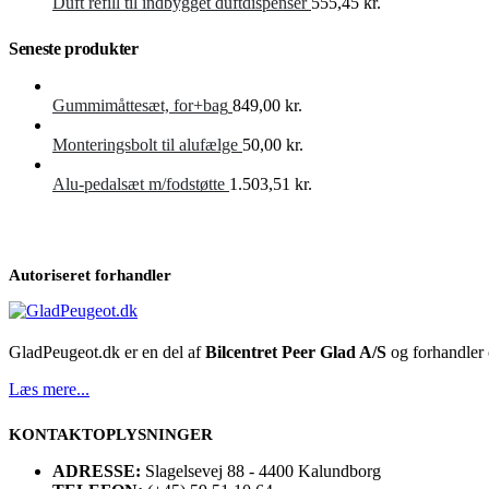
Duft refill til indbygget duftdispenser
555,45
kr.
Seneste produkter
Gummimåttesæt, for+bag
849,00
kr.
Monteringsbolt til alufælge
50,00
kr.
Alu-pedalsæt m/fodstøtte
1.503,51
kr.
Autoriseret forhandler
GladPeugeot.dk er en del af
Bilcentret Peer Glad A/S
og forhandler o
Læs mere...
KONTAKTOPLYSNINGER
ADRESSE:
Slagelsevej 88 - 4400 Kalundborg