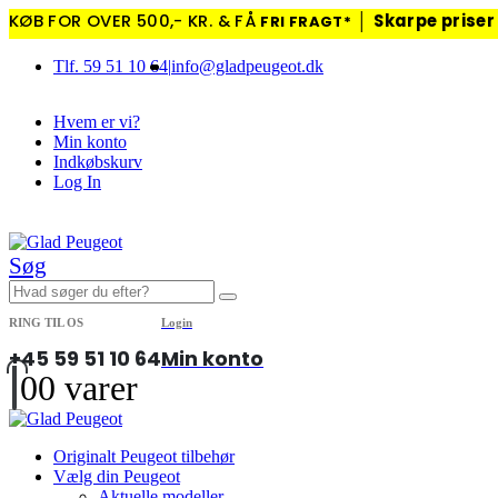
KØB FOR OVER 500,- KR. & FÅ
│
Skarpe priser
FRI FRAGT*
Tlf. 59 51 10 64
|
info@gladpeugeot.dk
Hvem er vi?
Min konto
Indkøbskurv
Log In
|
Søg
RING TIL OS
Login
+45 59 51 10 64
Min konto
0
0 varer
Originalt Peugeot tilbehør
Vælg din Peugeot
Aktuelle modeller