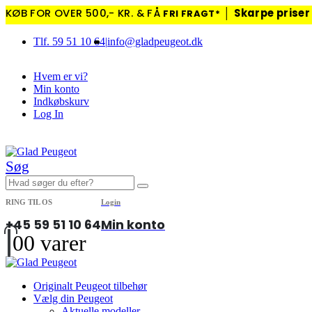
KØB FOR OVER 500,- KR. & FÅ
│
Skarpe priser
FRI FRAGT*
Tlf. 59 51 10 64
|
info@gladpeugeot.dk
Hvem er vi?
Min konto
Indkøbskurv
Log In
|
Søg
RING TIL OS
Login
+45 59 51 10 64
Min konto
0
0 varer
Originalt Peugeot tilbehør
Vælg din Peugeot
Aktuelle modeller