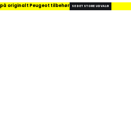
 på originalt Peugeot tilbehør
SE DET STORE UDVALG