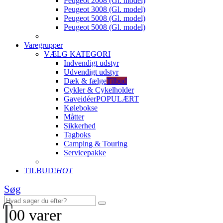
Peugeot 2008 (Gl. model)
Peugeot 3008 (Gl. model)
Peugeot 5008 (Gl. model)
Peugeot 5008 (Gl. model)
Varegrupper
VÆLG KATEGORI
Indvendigt udstyr
Udvendigt udstyr
Dæk & fælge
Tilbud
Cykler & Cykelholder
Gaveidéer
POPULÆRT
Kølebokse
Måtter
Sikkerhed
Tagboks
Camping & Touring
Servicepakke
TILBUD!
HOT
Søg
0
0 varer