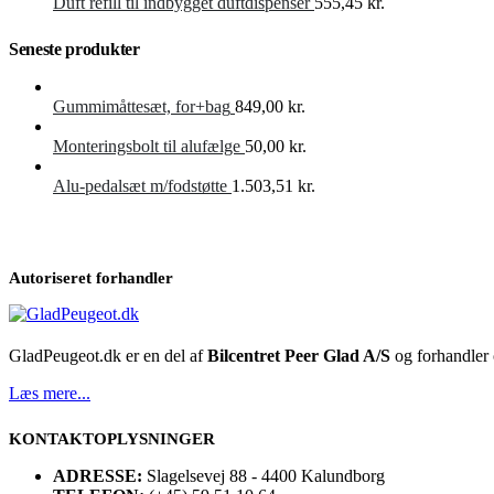
Duft refill til indbygget duftdispenser
555,45
kr.
Seneste produkter
Gummimåttesæt, for+bag
849,00
kr.
Monteringsbolt til alufælge
50,00
kr.
Alu-pedalsæt m/fodstøtte
1.503,51
kr.
Autoriseret forhandler
GladPeugeot.dk er en del af
Bilcentret Peer Glad A/S
og forhandler o
Læs mere...
KONTAKTOPLYSNINGER
ADRESSE:
Slagelsevej 88 - 4400 Kalundborg