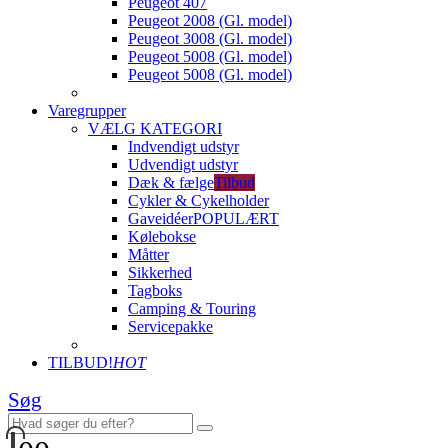
Peugeot 407
Peugeot 2008 (Gl. model)
Peugeot 3008 (Gl. model)
Peugeot 5008 (Gl. model)
Peugeot 5008 (Gl. model)
Varegrupper
VÆLG KATEGORI
Indvendigt udstyr
Udvendigt udstyr
Dæk & fælge
Tilbud
Cykler & Cykelholder
Gaveidéer
POPULÆRT
Kølebokse
Måtter
Sikkerhed
Tagboks
Camping & Touring
Servicepakke
TILBUD!
HOT
Søg