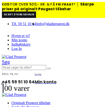
KØB FOR OVER 500,- KR. & FÅ
│
Skarpe
FRI FRAGT*
priser på originalt Peugeot tilbehør
SE DET STORE UDVALG
Tlf. 59 51 10 64
|
info@gladpeugeot.dk
Hvem er vi?
Min konto
Indkøbskurv
Log In
Søg
RING TIL OS
Login
+45 59 51 10 64
Min konto
0
0 varer
Originalt Peugeot tilbehør