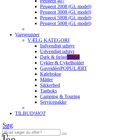
Peugeot 407
Peugeot 2008 (Gl. model)
Peugeot 3008 (Gl. model)
Peugeot 5008 (Gl. model)
Peugeot 5008 (Gl. model)
Varegrupper
VÆLG KATEGORI
Indvendigt udstyr
Udvendigt udstyr
Dæk & fælge
Tilbud
Cykler & Cykelholder
Gaveidéer
POPULÆRT
Kølebokse
Måtter
Sikkerhed
Tagboks
Camping & Touring
Servicepakke
TILBUD!
HOT
Søg