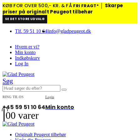
KØB FOR OVER 500,- KR. & FÅ
│
Skarpe
FRI FRAGT*
priser på originalt Peugeot tilbehør
SE DET STORE UDVALG
Tlf. 59 51 10 64
|
info@gladpeugeot.dk
Hvem er vi?
Min konto
Indkøbskurv
Log In
Søg
RING TIL OS
Login
+45 59 51 10 64
Min konto
0
0 varer
Originalt Peugeot tilbehør