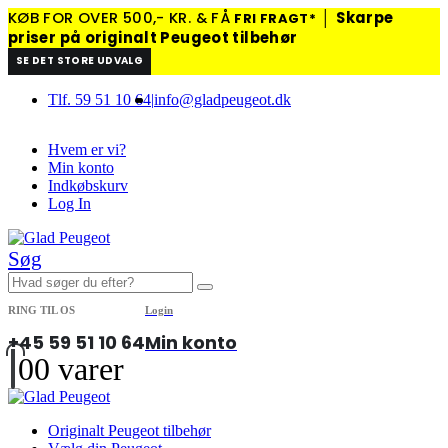
KØB FOR OVER 500,- KR. & FÅ
│
Skarpe
FRI FRAGT*
priser på originalt Peugeot tilbehør
SE DET STORE UDVALG
Tlf. 59 51 10 64
|
info@gladpeugeot.dk
Hvem er vi?
Min konto
Indkøbskurv
Log In
Søg
RING TIL OS
Login
+45 59 51 10 64
Min konto
0
0 varer
Originalt Peugeot tilbehør