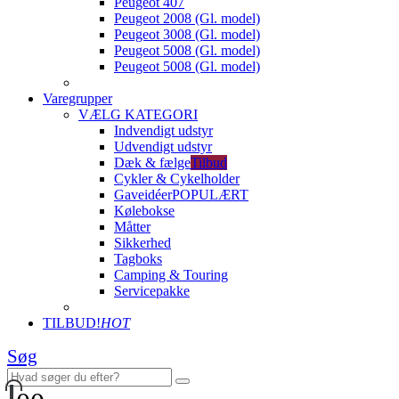
Peugeot 407
Peugeot 2008 (Gl. model)
Peugeot 3008 (Gl. model)
Peugeot 5008 (Gl. model)
Peugeot 5008 (Gl. model)
Varegrupper
VÆLG KATEGORI
Indvendigt udstyr
Udvendigt udstyr
Dæk & fælge
Tilbud
Cykler & Cykelholder
Gaveidéer
POPULÆRT
Kølebokse
Måtter
Sikkerhed
Tagboks
Camping & Touring
Servicepakke
TILBUD!
HOT
Søg