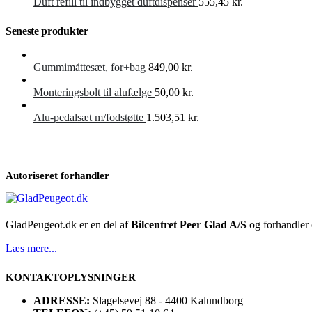
Duft refill til indbygget duftdispenser
555,45
kr.
Seneste produkter
Gummimåttesæt, for+bag
849,00
kr.
Monteringsbolt til alufælge
50,00
kr.
Alu-pedalsæt m/fodstøtte
1.503,51
kr.
Autoriseret forhandler
GladPeugeot.dk er en del af
Bilcentret Peer Glad A/S
og forhandler o
Læs mere...
KONTAKTOPLYSNINGER
ADRESSE:
Slagelsevej 88 - 4400 Kalundborg