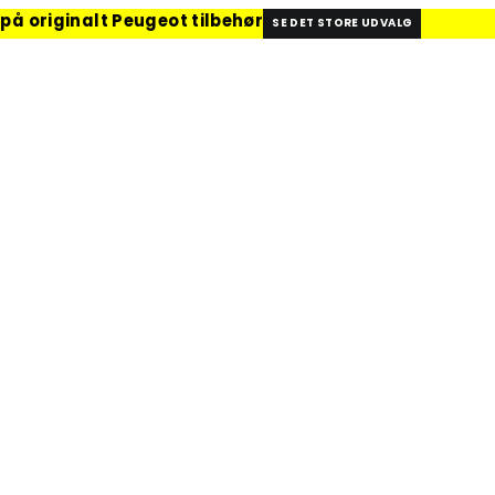
 på originalt Peugeot tilbehør
SE DET STORE UDVALG