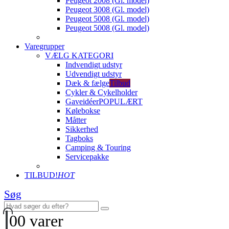
Peugeot 2008 (Gl. model)
Peugeot 3008 (Gl. model)
Peugeot 5008 (Gl. model)
Peugeot 5008 (Gl. model)
Varegrupper
VÆLG KATEGORI
Indvendigt udstyr
Udvendigt udstyr
Dæk & fælge
Tilbud
Cykler & Cykelholder
Gaveidéer
POPULÆRT
Kølebokse
Måtter
Sikkerhed
Tagboks
Camping & Touring
Servicepakke
TILBUD!
HOT
Søg
0
0 varer