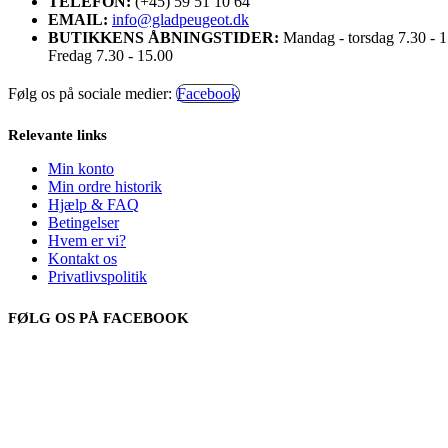
TELEFON:
(+45) 59 51 10 64
EMAIL:
info@gladpeugeot.dk
BUTIKKENS ÅBNINGSTIDER:
Mandag - torsdag 7.30 - 
Fredag 7.30 - 15.00
Følg os på sociale medier:
Facebook
Relevante links
Min konto
Min ordre historik
Hjælp & FAQ
Betingelser
Hvem er vi?
Kontakt os
Privatlivspolitik
FØLG OS PÅ FACEBOOK