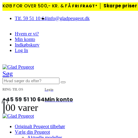
KØB FOR OVER 500,- KR. & FÅ
│
Skarpe priser
FRI FRAGT*
Tlf. 59 51 10 64
|
info@gladpeugeot.dk
Hvem er vi?
Min konto
Indkøbskurv
Log In
|
Søg
RING TIL OS
Login
+45 59 51 10 64
Min konto
0
0 varer
Originalt Peugeot tilbehør
Vælg din Peugeot
Aktuelle modeller