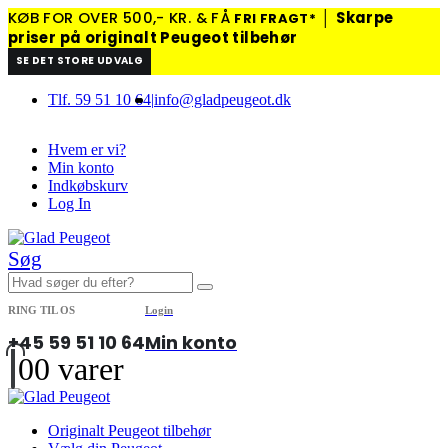
KØB FOR OVER 500,- KR. & FÅ
│
Skarpe
FRI FRAGT*
priser på originalt Peugeot tilbehør
SE DET STORE UDVALG
Tlf. 59 51 10 64
|
info@gladpeugeot.dk
Hvem er vi?
Min konto
Indkøbskurv
Log In
Søg
RING TIL OS
Login
+45 59 51 10 64
Min konto
0
0 varer
Originalt Peugeot tilbehør