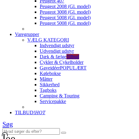
Peugeot 407
Peugeot 2008 (Gl. model)
Peugeot 3008 (Gl. model)
Peugeot 5008 (Gl. model)
Peugeot 5008 (Gl. model)
Varegrupper
VÆLG KATEGORI
Indvendigt udstyr
Udvendigt udstyr
Dæk & fælge
Tilbud
Cykler & Cykelholder
Gaveidéer
POPULÆRT
Kølebokse
Måtter
Sikkerhed
Tagboks
Camping & Touring
Servicepakke
TILBUD!
HOT
Søg