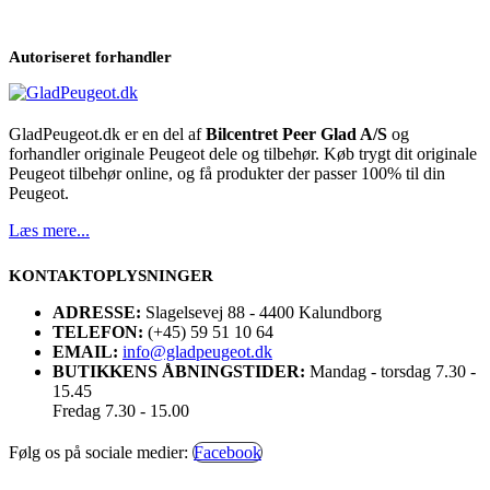
Autoriseret forhandler
GladPeugeot.dk er en del af
Bilcentret Peer Glad A/S
og
forhandler originale Peugeot dele og tilbehør. Køb trygt dit originale
Peugeot tilbehør online, og få produkter der passer 100% til din
Peugeot.
Læs mere...
KONTAKTOPLYSNINGER
ADRESSE:
Slagelsevej 88 - 4400 Kalundborg
TELEFON:
(+45) 59 51 10 64
EMAIL:
info@gladpeugeot.dk
BUTIKKENS ÅBNINGSTIDER:
Mandag - torsdag 7.30 -
15.45
Fredag 7.30 - 15.00
Følg os på sociale medier:
Facebook