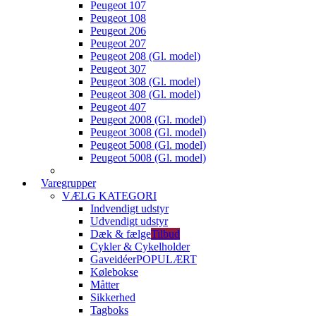
Peugeot 107
Peugeot 108
Peugeot 206
Peugeot 207
Peugeot 208 (Gl. model)
Peugeot 307
Peugeot 308 (Gl. model)
Peugeot 308 (Gl. model)
Peugeot 407
Peugeot 2008 (Gl. model)
Peugeot 3008 (Gl. model)
Peugeot 5008 (Gl. model)
Peugeot 5008 (Gl. model)
Varegrupper
VÆLG KATEGORI
Indvendigt udstyr
Udvendigt udstyr
Dæk & fælge
Tilbud
Cykler & Cykelholder
Gaveidéer
POPULÆRT
Kølebokse
Måtter
Sikkerhed
Tagboks