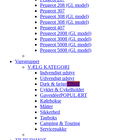
Peugeot 208 (Gl. model)
Peugeot 307
Peugeot 308 (Gl. model)
Peugeot 308 (Gl. model)
Peugeot 407
Peugeot 2008 (Gl. model)
Peugeot 3008 (Gl. model)
Peugeot 5008 (Gl. model)
Peugeot 5008 (Gl. model)
Varegrupper
VÆLG KATEGORI
Indvendigt udstyr
Udvendigt udstyr
Dæk & fælge
Tilbud
Cykler & Cykelholder
Gaveidéer
POPULÆRT
Kølebokse
Måtter
Sikkerhed
Tagboks
Camping & Touring
Servicepakke