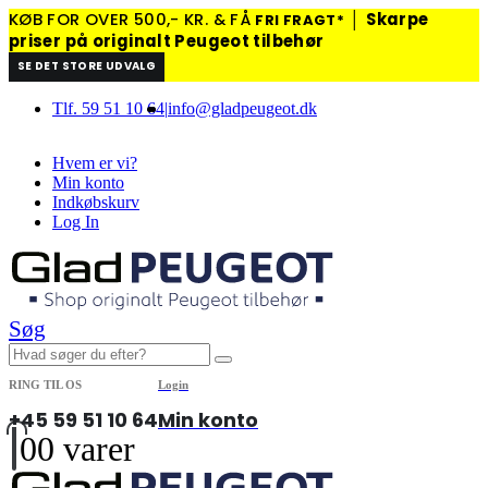
KØB FOR OVER 500,- KR. & FÅ
│
Skarpe
FRI FRAGT*
priser på originalt Peugeot tilbehør
SE DET STORE UDVALG
Tlf. 59 51 10 64
|
info@gladpeugeot.dk
Hvem er vi?
Min konto
Indkøbskurv
Log In
Søg
RING TIL OS
Login
+45 59 51 10 64
Min konto
0
0 varer